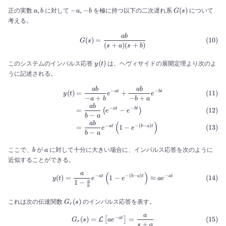
a,
-
G(s)
,
−
,
−
(
)
正の実数
に対して
を極に持つ以下の二次遅れ系
について
a
b
a
b
G
s
b
a,
考える。
-
b
ab
\begin{align} G(s) &= \frac
(
)
=
G
s
(
+
)
(
+
)
s
a
s
b
y(t)
(
)
このシステムのインパルス応答
は、ヘヴィサイドの展開定理より次のよ
y
t
うに記述される。
ab
ab
\begin{align} y(t) &= \frac{a
−
−
(
)
=
+
a
t
b
t
y
t
e
e
−
+
−
+
a
b
b
a
ab
−
−
=
−
a
t
b
t
(
)
e
e
−
b
a
ab
(
)
−
−
(
−
)
=
1
−
a
t
b
a
t
e
e
−
b
a
b
a
ここで、
が
に対して十分に大きい場合に、インパルス応答を次のように
b
a
近似することができる。
a
(
)
\begin{align} y(t) &= \frac{a
−
−
(
−
)
−
(
)
=
1
−
≈
a
t
b
a
t
a
t
y
t
e
e
a
e
1
−
a
b
G_{r}
(
)
これは次の伝達関数
のインパルス応答を表す。
G
s
r
(s)
a
\begin{align} G_{r}(s) &= \
−
(
)
=
=
a
t
[
]
L
G
s
a
e
r
+
s
a