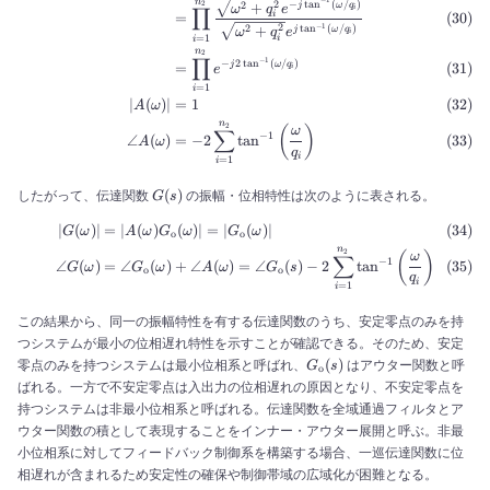
−
1
n
−
t
a
n
(
/
)
2
2
+
2
j
ω
q
ω
q
e
∏
i
=
i
2
2
t
a
n
(
/
)
+
−
1
j
ω
q
ω
q
e
i
=
1
i
i
n
2
∏
−
1
−
2
t
a
n
(
/
)
=
j
ω
q
e
i
=
1
i
∣
(
)
∣
=
1
A
ω
n
2
(
)
ω
∑
−
1
∠
(
)
=
−
2
tan
A
ω
q
i
=
1
i
G(s)
(
)
したがって、伝達関数
の振幅・位相特性は次のように表される。
G
s
∣
(
)
∣
=
∣
(
)
(
)
∣
=
∣
(
)
∣
\begin{align} |G(\omega)| 
G
ω
A
ω
G
ω
G
ω
o
o
n
2
(
)
ω
∑
−
1
∠
(
)
=
∠
(
)
+
∠
(
)
=
∠
(
)
−
2
tan
G
ω
G
ω
A
ω
G
s
o
o
q
i
=
1
i
この結果から、同一の振幅特性を有する伝達関数のうち、安定零点のみを持
つシステムが最小の位相遅れ特性を示すことが確認できる。そのため、安定
G_{\rm
(
)
零点のみを持つシステムは最小位相系と呼ばれ、
はアウター関数と呼
G
s
o
o}(s)
ばれる。一方で不安定零点は入出力の位相遅れの原因となり、不安定零点を
持つシステムは非最小位相系と呼ばれる。伝達関数を全域通過フィルタとア
ウター関数の積として表現することをインナー・アウター展開と呼ぶ。非最
小位相系に対してフィードバック制御系を構築する場合、一巡伝達関数に位
相遅れが含まれるため安定性の確保や制御帯域の広域化が困難となる。