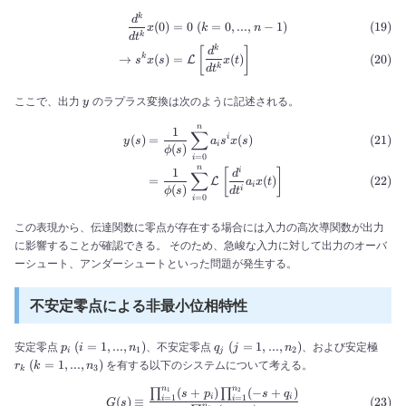
\begin{align} \frac{d^k}{dt^
k
d
(
0
)
=
0
(
=
0
,
...
,
−
1
)
x
k
n
k
d
t
k
[
]
d
→
(
)
=
(
)
k
L
s
x
s
x
t
k
d
t
y
ここで、出力
のラプラス変換は次のように記述される。
y
n
\begin{align} y(s) &= \frac{
1
∑
(
)
=
(
)
i
y
s
a
s
x
s
i
(
)
ϕ
s
=
0
i
n
1
i
[
]
d
∑
=
(
)
L
a
x
t
i
(
)
i
ϕ
s
d
t
=
0
i
この表現から、伝達関数に零点が存在する場合には入力の高次導関数が出力
に影響することが確認できる。 そのため、急峻な入力に対して出力のオーバ
ーシュート、アンダーシュートといった問題が発生する。
不安定零点による非最小位相特性
p_i\
q_j\
r_k\
(
=
1
,
...
,
)
(
=
1
,
...
,
)
安定零点
、不安定零点
、および安定極
p
i
n
q
j
n
1
2
i
j
(i=
(j=
(k=
(
=
1
,
...
,
)
を有する以下のシステムについて考える。
r
k
n
3
k
1,
1,
1,
...,
...,
...,
n
n
(
+
)
(
−
+
)
∏
∏
1
2
\begin{align} G(s) &\equiv 
s
p
s
q
i
i
=
1
=
1
(
)
≡
i
i
G
s
n