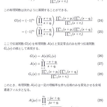
n_1)
n_2)
n_3)
(
+
)
∏
3
s
r
i
=
1
i
この有理関数は次のように展開することができる。
(
)
n
\begin{align} G(s) &= (-1)^
n
n
(
+
)
(
−
)
+
2
∏
∏
1
2
s
p
s
q
s
q
∏
i
i
=
1
=
1
i
(
)
=
(
−
1
)
n
i
i
2
G
s
n
+
(
+
)
∏
3
s
q
s
r
i
i
=
1
i
=
1
i
(
)
n
n
n
(
+
)
(
+
)
−
2
∏
∏
1
2
s
p
s
q
s
q
∏
i
i
=
1
=
1
i
=
(
−
1
)
n
i
i
2
n
+
(
+
)
∏
3
s
q
s
r
i
i
=
1
i
=
1
i
G(s)
A(s)
G_{\r
(
)
(
)
ここで伝達関数
を有理関数
と安定零点のみを持つ伝達関数
G
s
A
s
o}(s)
(
)
の積として表現する。
G
s
o
(
)
=
(
)
(
)
\begin{align} G(s) &= A(s) 
G
s
A
s
G
s
o
n
−
+
2
s
q
∏
i
(
)
≡
A
s
+
s
q
i
=
1
i
n
n
(
+
)
(
+
)
∏
∏
1
2
s
p
s
q
i
i
=
1
=
1
(
)
≡
i
i
G
s
o
n
(
+
)
∏
3
s
r
i
=
1
i
A(s)
(
)
このとき、有理関数
は一定の増幅率を持ち位相のみを変化させる全域
A
s
通過フィルタとなる。
n
\begin{align} A(j\omega) &
−
+
2
jω
q
∏
i
(
)
≡
A
jω
+
jω
q
i
=
1
i