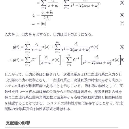
c
d
∑
∑
i
i
=
+
,
2
2
+
+
2
+
s
a
s
ζ
ω
s
ω
i
i
i
i
=
1
=
1
i
i
ˉ
+
b
b
1
i
=
ζ
i
2∣
∣
b
i
=
∣
∣
ω
b
i
i
x
y
入力を
、出力を
とすると、出力は以下のようになる。
x
y
n
m
\begin{align} y(t) &= \sum^
c
d
∑
∑
i
i
(
)
=
(
)
+
(
)
y
t
x
s
x
s
2
2
+
+
2
+
s
a
s
ζ
ω
s
ω
i
i
i
i
=
1
=
1
i
i
n
m
[
]
[
]
c
d
∑
∑
−
1
−
1
i
i
→
(
)
=
(
)
+
(
)
L
L
y
t
x
s
x
s
2
2
+
+
2
+
s
a
s
ζ
ω
s
ω
i
i
i
i
=
1
=
1
i
i
したがって、出力応答は分解された一次遅れ系および二次遅れ系に入力を行
った際の出力の総和となり、一次遅れ系と二次遅れ系の特性のみから高次シ
ステムの動作が推測可能であることを示している。 遅れ系の特性として、実
数極を持つ一次遅れ系は極の位置から応答の減衰速度を、複素共役対の極を
持つ二次遅れ系は固有角周波数と減衰率から応答の振動周波数と振動持続性
を確認することができる。 システムの動特性が極に依存することから、伝達
関数の分母多項式は特性多項式と呼ばれる。
支配極の影響