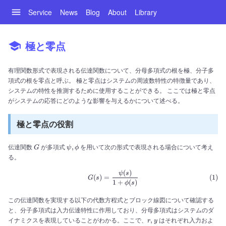
Service
News
Blog
About
Library
極と零点
有理関数形式で表現される伝達関数について、分母多項式の根を極、分子多
項式の根を零点と呼ぶ。 極と零点はシステムの周波数特性の特徴量であり、
システムの特性を推測するために使用することができる。 ここでは極と零点
がシステムの応答にどのような影響を与えるかについて述べる。
極と零点の役割
G
\psi,
,
伝達関数
が多項式
を用いて次の形式で表現される場合について考え
G
ψ
ϕ
\phi
る。
(
)
\begin{align} G(s) = \frac{\
ψ
s
(
)
=
G
s
1
+
(
)
ϕ
s
この伝達関数を実現する以下の代数方程式とブロック線図について確認する
と、分子多項式は入力伝達特性に作用しており、分母多項式はシステムのダ
r,
,
イナミクスを表現していることがわかる。ここで、
はそれぞれ入力およ
r
y