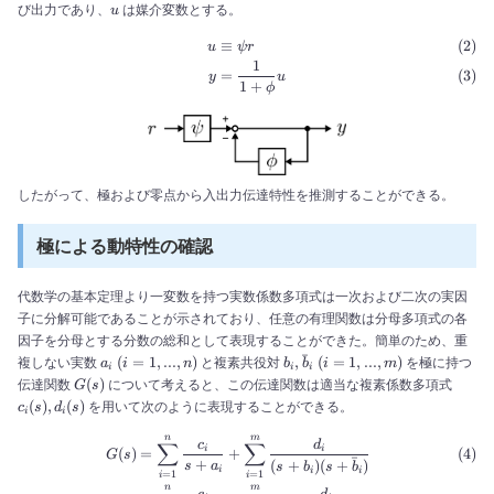
y
u
び出力であり、
は媒介変数とする。
u
≡
\begin{align} u &\equiv \psi
u
ψ
r
1
=
y
u
1
+
ϕ
したがって、極および零点から入出力伝達特性を推測することができる。
極による動特性の確認
代数学の基本定理より一変数を持つ実数係数多項式は一次および二次の実因
子に分解可能であることが示されており、任意の有理関数は分母多項式の各
因子を分母とする分数の総和として表現することができた。簡単のため、重
ˉ
a_i\
b_i,
(
=
1
,
...
,
)
,
(
=
1
,
...
,
)
複しない実数
と複素共役対
を極に持つ
a
i
n
b
b
i
m
i
i
i
(i=1,...,n)
\bar{b}_{i}\
G(s)
c_{i}
(
)
伝達関数
について考えると、この伝達関数は適当な複素係数多項式
G
s
(i=1,...,m)
(s),
(
)
,
(
)
を用いて次のように表現することができる。
c
s
d
s
i
i
d_{i}
(s)
n
m
\begin{align} G(s) &= \sum^
c
d
∑
∑
i
i
(
)
=
+
G
s
ˉ
+
(
+
)
(
+
)
s
a
s
b
s
b
i
i
i
=
1
=
1
i
i
n
m