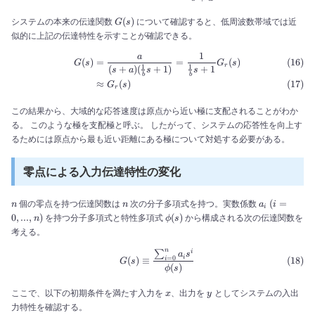
G(s)
(
)
システムの本来の伝達関数
について確認すると、低周波数帯域では近
G
s
似的に上記の伝達特性を示すことが確認できる。
1
a
\begin{align} G(s) &= \frac
(
)
=
=
(
)
G
s
G
s
r
1
1
(
+
)
(
+
1
)
+
1
s
a
s
s
b
b
≈
(
)
G
s
r
この結果から、大域的な応答速度は原点から近い極に支配されることがわか
る。 このような極を支配極と呼ぶ。 したがって、システムの応答性を向上す
るためには原点から最も近い距離にある極について対処する必要がある。
零点による入力伝達特性の変化
n
n
a_i\
(
=
個の零点を持つ伝達関数は
次の分子多項式を持つ。実数係数
n
n
a
i
i
(i=
\phi(s)
0
,
...
,
)
(
)
を持つ分子多項式と特性多項式
から構成される次の伝達関数を
n
ϕ
s
0,
考える。
...,
n)
n
i
∑
\begin{align} G(s) &\equiv \
a
s
i
=
0
(
)
≡
i
G
s
(
)
ϕ
s
x
y
ここで、以下の初期条件を満たす入力を
、出力を
としてシステムの入出
x
y
力特性を確認する。